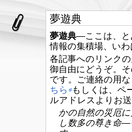
夢遊典
夢遊典
―ここは、と
情報の集積場、いわ
各記事へのリンクの
御自由にどうぞ。そ
です。ご連絡の用な
ちら
もしくは、ペ
ルアドレスよりお送
かの自然の災厄に
し数多の尊き命―